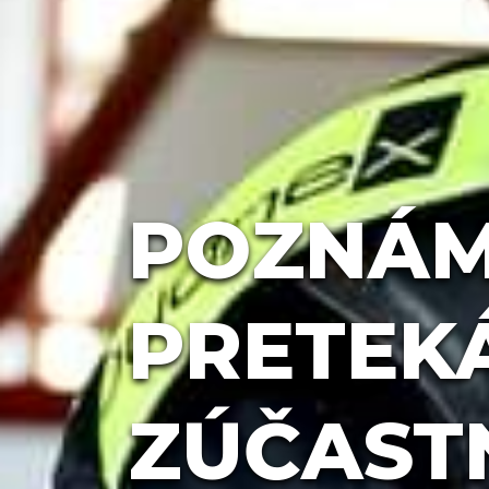
POZNÁM
PRETEKÁ
ZÚČASTN