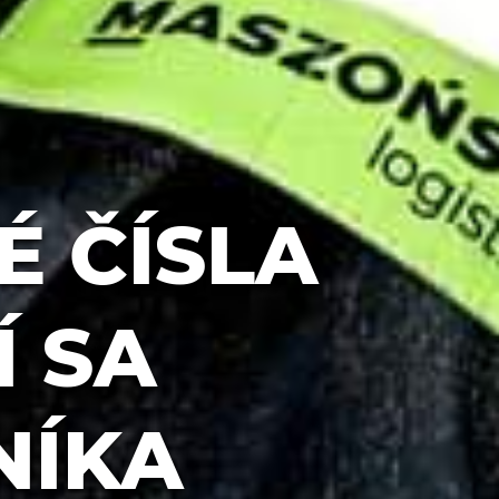
 ČÍSLA
Í SA
NÍKA