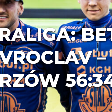
RALIGA: B
VROCLAV – 
RZÓW 56:3