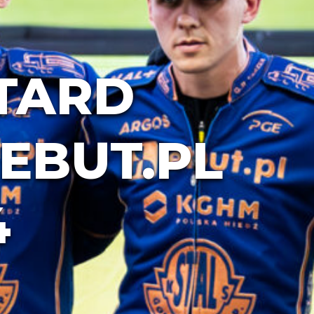
ETARD
EBUT.PL
4