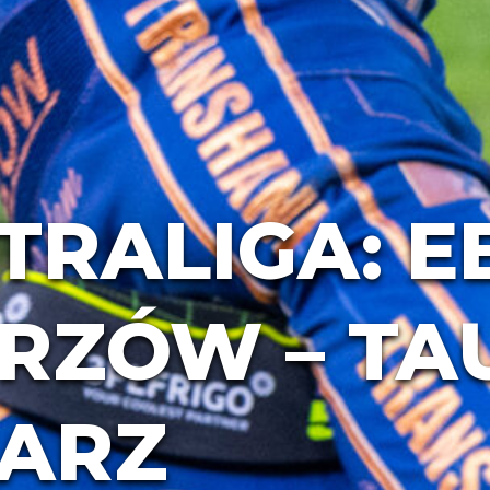
TRALIGA: E
ORZÓW – T
ARZ