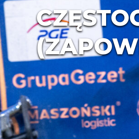
CZĘST
(ZAPOW