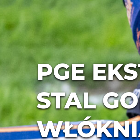
PGE EKS
STAL G
WŁÓKNI