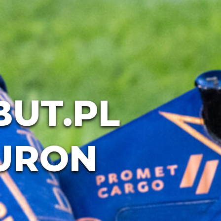
BUT.PL
AURON