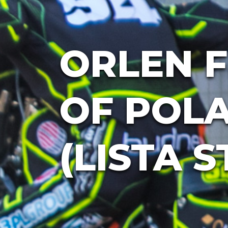
ORLEN 
OF POL
(LISTA 