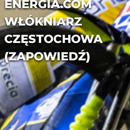
ENERGIA.COM
WŁÓKNIARZ
CZĘSTOCHOWA
(ZAPOWIEDŹ)