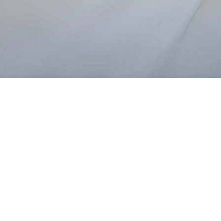
2 marca 2026
Artur Kąciak
Cześć wszystkim! Bardzo się cieszę, że mogę
oficjalnie ogłosić nowego sponsora głównego –
firmę SOUDAL. To marka z ogromnym
doświadczeniem, która od lat stawia na
innowacje, jakość i rozwój, a jednocześnie
mocno angażuje się w sport na najwyższym