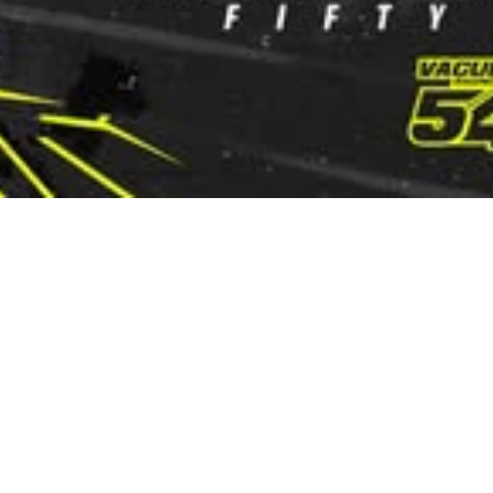
12 stycznia 2026
Artur Kąciak
Do rozpoczęcia tegorocznego sezonu
pozostało już niewiele czasu. Żużlowcy bardzo
starannie przygotowują się do startów w 2026
roku. A jak obecnie ta sytuacja wygląda u
Martina Vaculika?