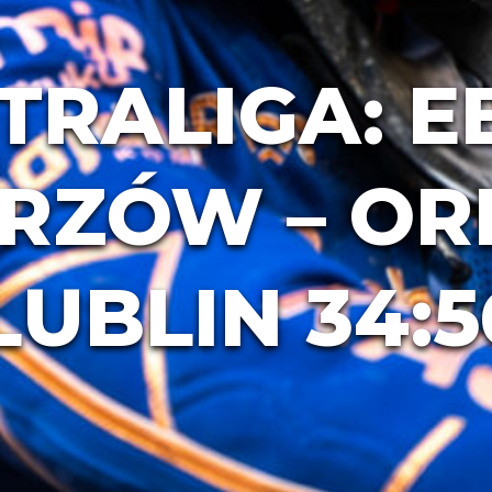
TRALIGA: E
RZÓW – OR
UBLIN 34:5