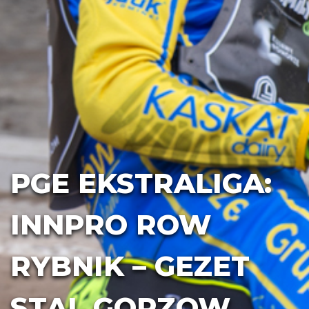
PGE EKSTRALIGA:
INNPRO ROW
RYBNIK – GEZET
STAL GORZOW