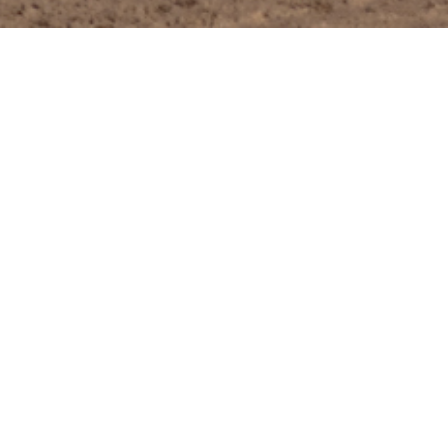
19 maja 2026
Artur Kąciak
Vargarna Norrkoeping w spotkaniu trzeciej
kolejki szwedzkiej Bauhaus-Ligan podejmować
będzie u siebie Piraternę Motala. Początek tego
pojedynku zaplanowano na godzinę 19.00.
Drużyna Martina Vaculika w ostatniej kolejce
doznała porażki na wyjeździe. Dackarna Malilla
pokonała na własnym torze 53:37 Vargarnę
Norrkoeping.
Słowak w pięciu startach wywalczył dla ekipy gości
siedem punktów. Należy pamiętać jednak o tym, że